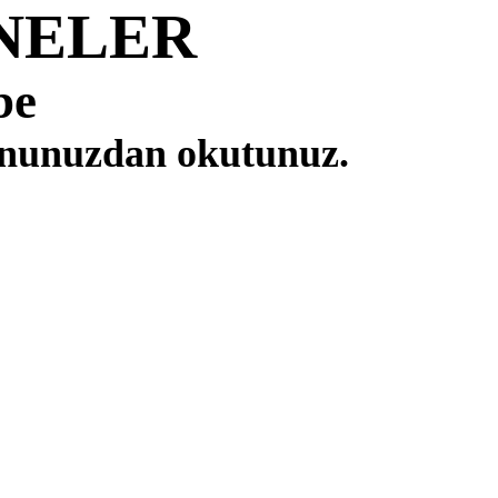
NELER
be
fonunuzdan okutunuz.