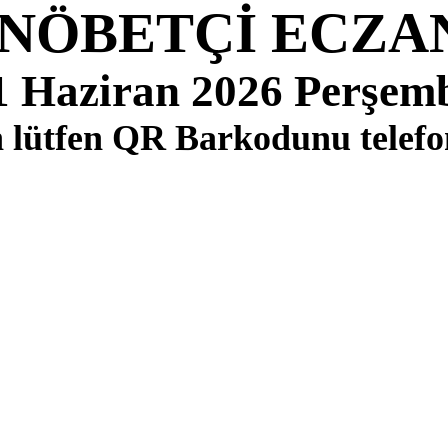
 NÖBETÇİ ECZA
1 Haziran 2026 Perşem
çin lütfen QR Barkodunu tele