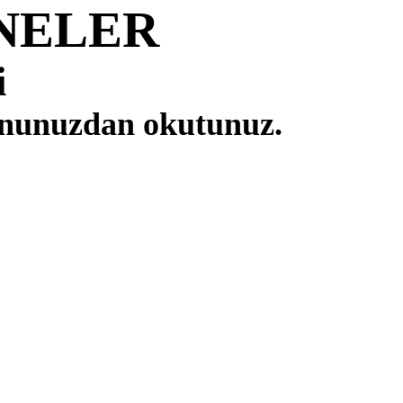
NELER
i
fonunuzdan okutunuz.