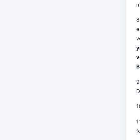
m
8
e
v
y
v
B
9
D
1
1
f