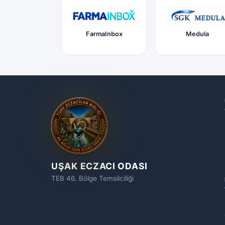
FarmaInbox
Medula
UŞAK ECZACI ODASI
TEB 46. Bölge Temsilciliği