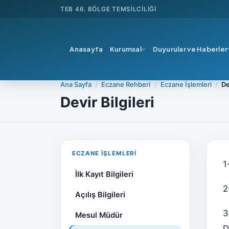
TEB
46. BÖLGE TEMSILCILIĞI
Anasayfa
Kurumsal
Duyurular ve Haberler
Ana Sayfa
Eczane Rehberi
Eczane İşlemleri
De
Devir Bilgileri
ECZANE İŞLEMLERI
1
İlk Kayıt Bilgileri
2
Açılış Bilgileri
3
Mesul Müdür
D