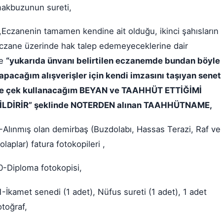
akbuzunun sureti,
,Eczanenin tamamen kendine ait olduğu, ikinci şahısların
czane üzerinde hak talep edemeyeceklerine dair
e
“yukarıda ünvanı belirtilen eczanemde bundan böyle
apacağım alışverişler için kendi imzasını taşıyan senet
e çek kullanacağım BEYAN ve TAAHHÜT ETTİĞİMİ
İLDİRİR” şeklinde NOTERDEN alınan TAAHHÜTNAME,
-Alınmış olan demirbaş (Buzdolabı, Hassas Terazi, Raf ve
olaplar) fatura fotokopileri ,
0-Diploma fotokopisi,
1-İkamet senedi (1 adet), Nüfus sureti (1 adet), 1 adet
otoğraf,