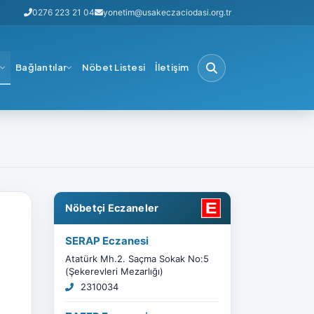
0276 223 21 04
yonetim@usakeczaciodasi.org.tr
i
Bağlantılar
Nöbet Listesi
İletişim
Nöbetçi Eczaneler
SERAP Eczanesi
Atatürk Mh.2. Saçma Sokak No:5
(Şekerevleri Mezarlığı)
2310034