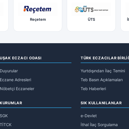
Reçetem
ÜTS
İ
UŞAK ECZACI ODASI
TÜRK ECZACILAR BİRLİ
Duyurular
Yurtdışından İlaç Temini
Eczane Adresleri
Teb Basın Açıklamaları
Nöbetçi Eczaneler
Teb Haberleri
KURUMLAR
SIK KULLANILANLAR
SGK
e-Devlet
TİTCK
İthal İlaç Sorgulama