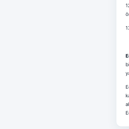
1
ö
1
E
b
ya
E
k
a
E