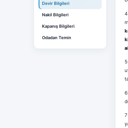
Devir Bilgileri
4
Nakil Bilgileri
m
Kapanış Bilgileri
k
Odadan Temin
k
a
5
u
t
6
d
7
y