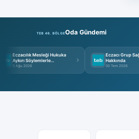
Oda Gündemi
TEB 46. BÖLGE
Eczacılık Mesleği Hukuka
Eczacı Grup Sağlı
Aykırı Söylemlerle
Hakkında
İtibarsızlaştırılamaz
3 Ağu 2026
30 Tem 2026