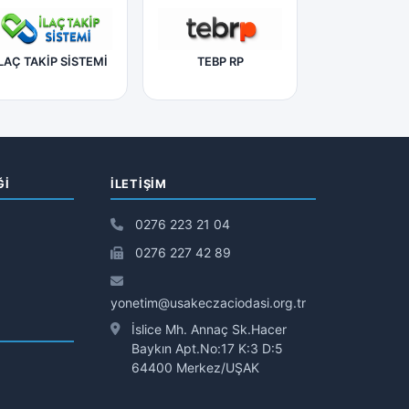
LAÇ TAKİP SİSTEMİ
TEBP RP
Ğİ
İLETIŞIM
0276 223 21 04
0276 227 42 89
yonetim@usakeczaciodasi.org.tr
İslice Mh. Annaç Sk.Hacer
Baykın Apt.No:17 K:3 D:5
64400 Merkez/UŞAK