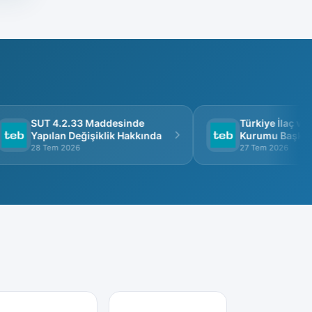
SUT 4.2.33 Maddesinde
Türkiye İlaç ve T
Yapılan Değişiklik Hakkında
Kurumu Başkanlığ
Görüşme
28 Tem 2026
27 Tem 2026