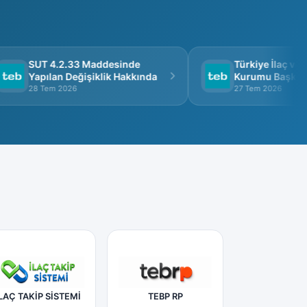
Harita
315 39 15
AD.NO:10/A BANAZ UŞAK
Harita
SUT 4.2.33 Maddesinde
Türkiye İlaç ve T
Yapılan Değişiklik Hakkında
Kurumu Başkanlığ
Görüşme
28 Tem 2026
27 Tem 2026
LAÇ TAKİP SİSTEMİ
TEBP RP