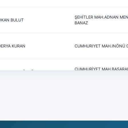
ŞEHİTLER MAH.ADNAN MEN
OKAN BULUT
BANAZ
DERYA KURAN
CUMHURIYET MAH.INÖNÜ C
CUMHURİYET MAH.BAŞARAN
 MUHAMMET ÖZTÜRK
UŞAK
 ÖZGÜR SAMANCI
CUMHURIYET MAH. BASARA
CANER TAYLAN
CUMHURIYET MAH.INÖNÜ C