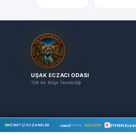
UŞAK ECZACI ODASI
TEB 46. Bölge Temsilciliği
MERT Eczanesi
EYMEN Eczane
502 03 91
NÖBETÇI ECZANELER
Merkez