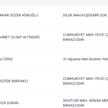
MAHİR SÖZER AĞAOĞLU
DİLEK MAH.KUŞDEMİR SOK
CUMHURIYET MAH. FEVZI Ç
AHMET OLGAY ALTINDAĞ
BANAZ/USAK
ALİ DİNÇ
31 Ağustos Mah.İbrahim Yıl
CUMHURIYET MAH. FEVZI 
GÜZİDE BARDAKCI
BANAZ/USAK
SEHITLER MAH. ADNAN ME
RIZA DURAN
BANAZ/USAK