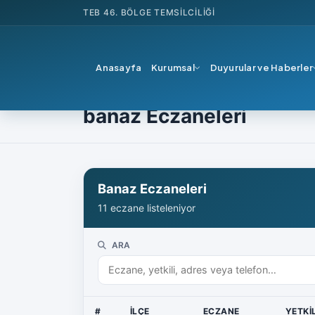
TEB
46. BÖLGE TEMSILCILIĞI
Anasayfa
Kurumsal
Duyurular ve Haberler
Ana Sayfa
Eczane Listesi
banaz Eczaneleri
Banaz Eczaneleri
11
eczane listeleniyor
ARA
#
İLÇE
ECZANE
YETKIL