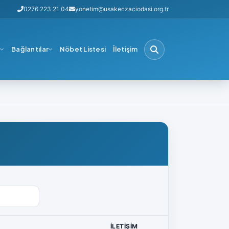
0276 223 21 04
yonetim@usakeczaciodasi.org.tr
i
Bağlantılar
Nöbet Listesi
İletişim
İLETIŞIM