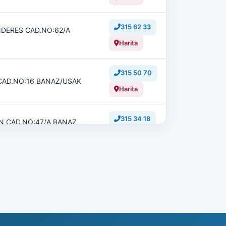
315 62 33
DERES CAD.NO:62/A
Harita
315 50 70
AD.NO:16 BANAZ/USAK
Harita
315 34 18
 CAD.NO:47/A BANAZ
Harita
315 31 14
N CAD. N:16 BANAZ/USAK
Harita
315 64 00
AD.NO :12 BANAZ/USAK