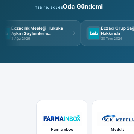
Oda Gündemi
TEB 46. BÖLGE
11
YENİ
ECZ. 
BANAZ
Eczacılık Mesleği Hukuka
Eczacı Grup Sağlı
Aykırı Söylemlerle
Hakkında
İtibarsızlaştırılamaz
3 Ağu 2026
30 Tem 2026
FarmaInbox
Medula