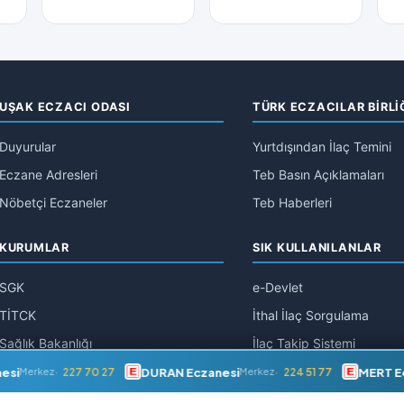
UŞAK ECZACI ODASI
TÜRK ECZACILAR BİRLİ
Duyurular
Yurtdışından İlaç Temini
Eczane Adresleri
Teb Basın Açıklamaları
Nöbetçi Eczaneler
Teb Haberleri
KURUMLAR
SIK KULLANILANLAR
SGK
e-Devlet
TİTCK
İthal İlaç Sorgulama
Sağlık Bakanlığı
İlaç Takip Sistemi
si
DURAN Eczanesi
MERT Ec
227 70 27
224 51 77
Merkez
Merkez