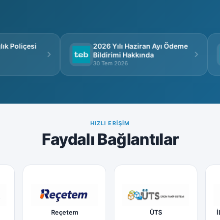
MESUL MÜDÜR ZAFER AKYOL
CUMHURİYET MAH.İNÖNÜ C
k Poliçesi
2026 Yılı Haziran Ayı Ödeme
Bildirimi Hakkında
30 Tem 2026
HIZLI ERIŞIM
Faydalı Bağlantılar
Reçetem
ÜTS
İ