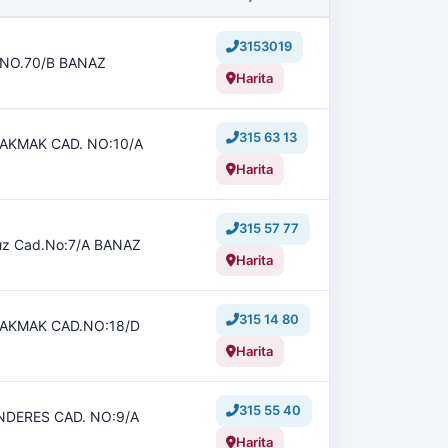
3153019
.NO.70/B BANAZ
Harita
315 63 13
AKMAK CAD. NO:10/A
Harita
315 57 77
dız Cad.No:7/A BANAZ
Harita
315 14 80
ÇAKMAK CAD.NO:18/D
Harita
315 55 40
NDERES CAD. NO:9/A
Harita