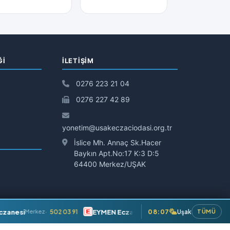
Ğİ
İLETIŞIM
0276 223 21 04
0276 227 42 89
yonetim@usakeczaciodasi.org.tr
İslice Mh. Annaç Sk.Hacer
Baykın Apt.No:17 K:3 D:5
64400 Merkez/UŞAK
zanesi
EYMEN Eczanesi
08:07
DURA
502 03 91
227 70 27
Uşak
Merkez
Merkez
TÜMÜ