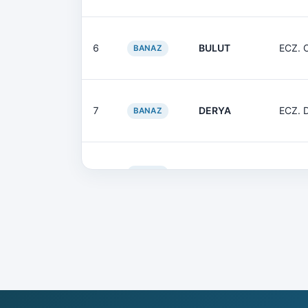
6
BULUT
ECZ. 
BANAZ
7
DERYA
ECZ. 
BANAZ
8
OKYAY
ECZ.
BANAZ
9
ÖZGÜR
ECZ.
BANAZ
10
TAYLAN
ECZ. 
BANAZ