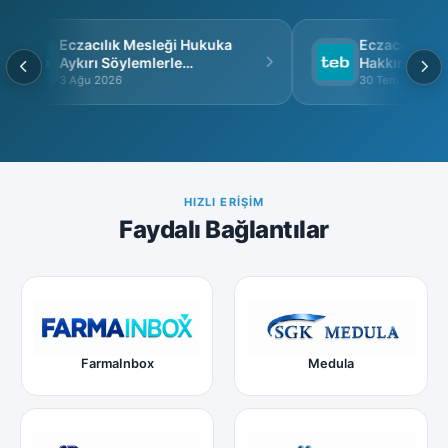
Eczacılık Mesleği Hukuka
Eczacı Grup S
Aykırı Söylemlerle
Hakkında
İtibarsızlaştırılamaz
3 Ağu 2026
30 Tem 2026
HIZLI ERIŞIM
Faydalı Bağlantılar
FarmaInbox
Medula