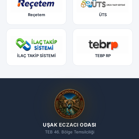
Reçetem
ÜTS
İLAÇ TAKİP SİSTEMİ
TEBP RP
UŞAK ECZACI ODASI
TEB 46. Bölge Temsilciliği