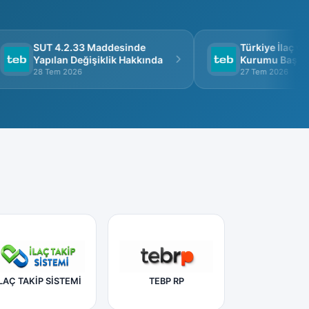
SUT 4.2.33 Maddesinde
Türkiye İlaç ve T
Yapılan Değişiklik Hakkında
Kurumu Başkanlığ
Görüşme
28 Tem 2026
27 Tem 2026
LAÇ TAKİP SİSTEMİ
TEBP RP