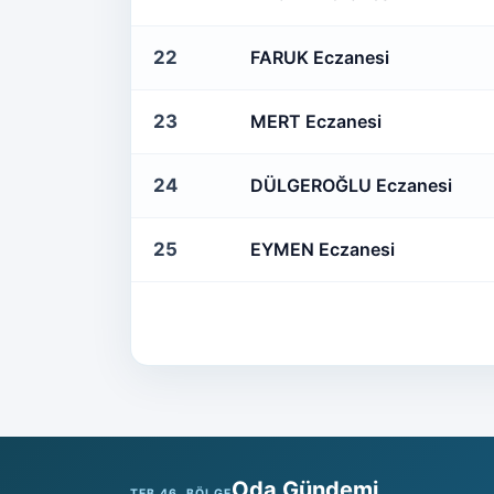
22
FARUK Eczanesi
23
MERT Eczanesi
24
DÜLGEROĞLU Eczanesi
25
EYMEN Eczanesi
Oda Gündemi
TEB 46. BÖLGE