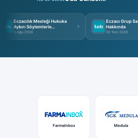
Eczacılık Mesleği Hukuka
Eczacı Grup Sağlı
Aykırı Söylemlerle
Hakkında
İtibarsızlaştırılamaz
3 Ağu 2026
30 Tem 2026
FarmaInbox
Medula