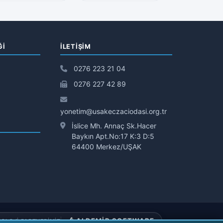
Ğİ
İLETIŞIM
0276 223 21 04
0276 227 42 89
yonetim@usakeczaciodasi.org.tr
İslice Mh. Annaç Sk.Hacer
Baykın Apt.No:17 K:3 D:5
64400 Merkez/UŞAK
ALDEMİR SOFTWARE
OLOJI PARTNERIMIZ