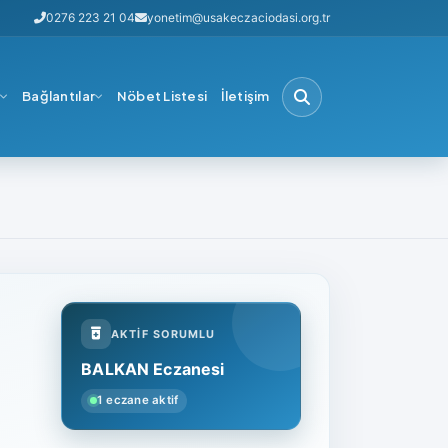
0276 223 21 04
yonetim@usakeczaciodasi.org.tr
i
Bağlantılar
Nöbet Listesi
İletişim
AKTIF SORUMLU
BALKAN Eczanesi
1 eczane aktif