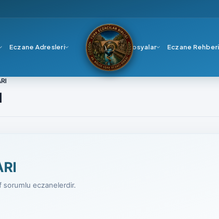
Eczane Adresleri
Dosyalar
Eczane Rehber
RI
I
ARI
if sorumlu eczanelerdir.