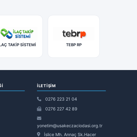
LAÇ TAKİP SİSTEMİ
TEBP RP
Ğİ
İLETIŞIM
0276 223 21 04
0276 227 42 89
yonetim@usakeczaciodasi.org.tr
İslice Mh. Annaç Sk.Hacer