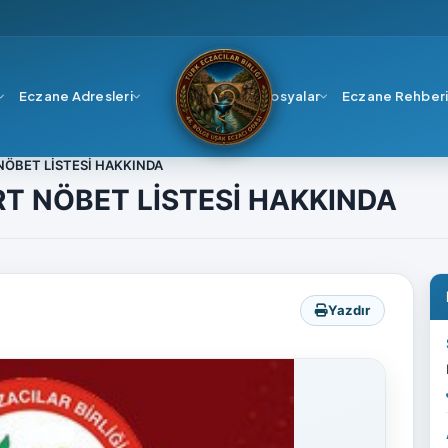
Eczane Adresleri
Dosyalar
Eczane Rehber
NÖBET LİSTESİ HAKKINDA
T NÖBET LİSTESİ HAKKINDA
Yazdır