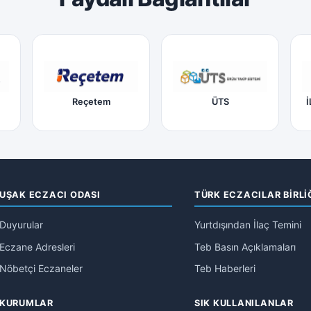
Reçetem
ÜTS
İ
UŞAK ECZACI ODASI
TÜRK ECZACILAR BİRLİ
Duyurular
Yurtdışından İlaç Temini
Eczane Adresleri
Teb Basın Açıklamaları
Nöbetçi Eczaneler
Teb Haberleri
KURUMLAR
SIK KULLANILANLAR