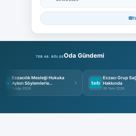
T
Oda Gündemi
TEB 46. BÖLGE
Eczacılık Mesleği Hukuka
Eczacı Grup Sağlı
Aykırı Söylemlerle
Hakkında
İtibarsızlaştırılamaz
3 Ağu 2026
30 Tem 2026