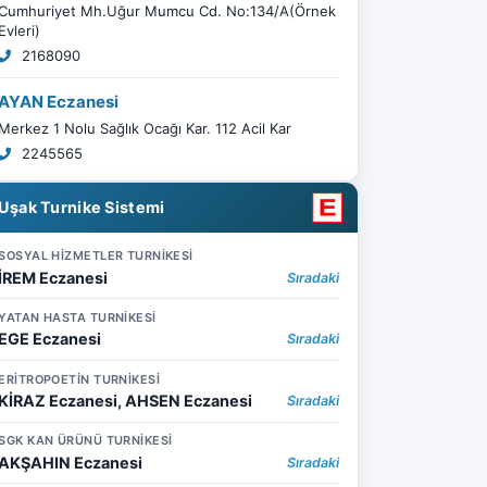
Cumhuriyet Mh.Uğur Mumcu Cd. No:134/A(Örnek
Evleri)
2168090
AYAN Eczanesi
Merkez 1 Nolu Sağlık Ocağı Kar. 112 Acil Kar
2245565
Uşak Turnike Sistemi
SOSYAL HİZMETLER TURNİKESİ
İREM Eczanesi
Sıradaki
YATAN HASTA TURNİKESİ
EGE Eczanesi
Sıradaki
ERİTROPOETİN TURNİKESİ
KİRAZ Eczanesi, AHSEN Eczanesi
Sıradaki
SGK KAN ÜRÜNÜ TURNİKESİ
AKŞAHIN Eczanesi
Sıradaki