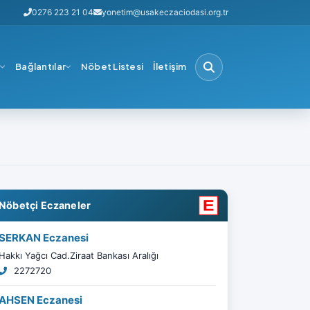
0276 223 21 04
yonetim@usakeczaciodasi.org.tr
i
Bağlantılar
Nöbet Listesi
İletişim
Nöbetçi Eczaneler
SERKAN Eczanesi
Hakkı Yağcı Cad.Ziraat Bankası Aralığı
2272720
AHSEN Eczanesi