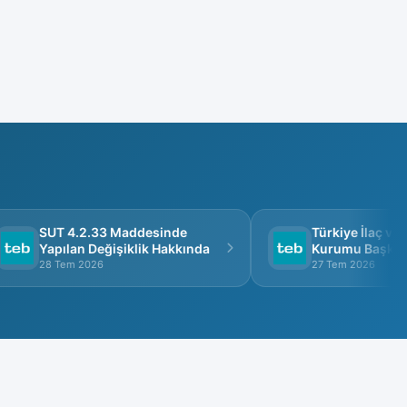
SUT 4.2.33 Maddesinde
Türkiye İlaç ve Tı
Yapılan Değişiklik Hakkında
Kurumu Başkanlığ
Görüşme
28 Tem 2026
27 Tem 2026