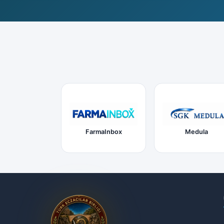
FarmaInbox
Medula