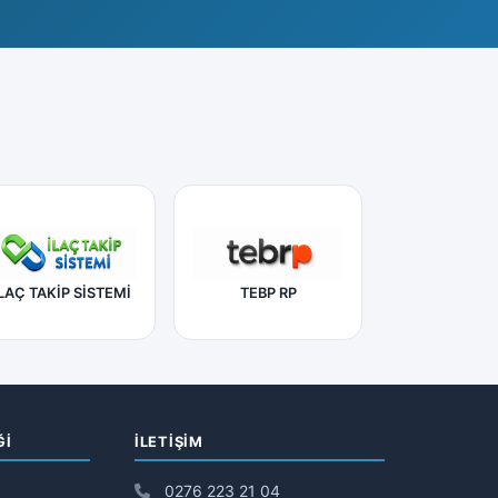
LAÇ TAKİP SİSTEMİ
TEBP RP
Ğİ
İLETIŞIM
0276 223 21 04