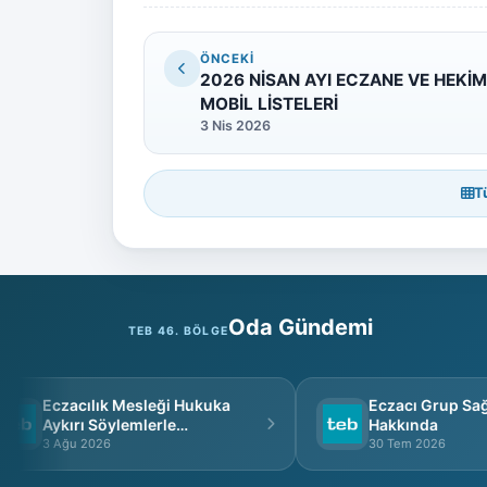
ÖNCEKI
2026 NİSAN AYI ECZANE VE HEKİ
MOBİL LİSTELERİ
3 Nis 2026
T
Oda Gündemi
TEB 46. BÖLGE
Eczacılık Mesleği Hukuka
Eczacı Grup Sağlı
Aykırı Söylemlerle
Hakkında
İtibarsızlaştırılamaz
3 Ağu 2026
30 Tem 2026