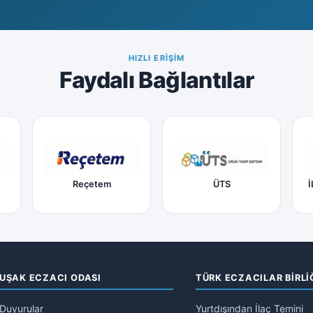
HIZLI ERIŞIM
Faydalı Bağlantılar
Reçetem
ÜTS
İ
UŞAK ECZACI ODASI
TÜRK ECZACILAR BİRLİ
Duyurular
Yurtdışından İlaç Temini