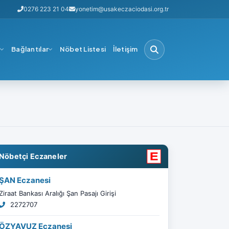
0276 223 21 04
yonetim@usakeczaciodasi.org.tr
i
Bağlantılar
Nöbet Listesi
İletişim
Nöbetçi Eczaneler
ŞAN Eczanesi
Ziraat Bankası Aralığı Şan Pasajı Girişi
2272707
ÖZYAVUZ Eczanesi