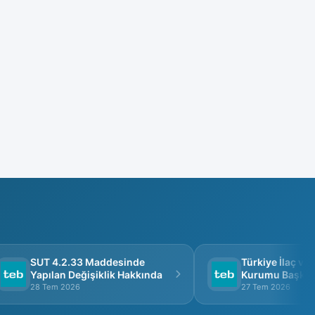
SUT 4.2.33 Maddesinde
Türkiye İlaç ve Tı
Yapılan Değişiklik Hakkında
Kurumu Başkanlığ
Görüşme
28 Tem 2026
27 Tem 2026