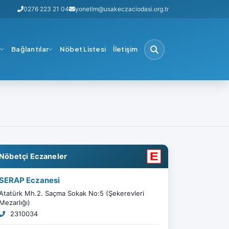
0276 223 21 04
yonetim@usakeczaciodasi.org.tr
i
Bağlantılar
Nöbet Listesi
İletişim
Nöbetçi Eczaneler
SERAP Eczanesi
Atatürk Mh.2. Saçma Sokak No:5 (Şekerevleri
Mezarlığı)
2310034