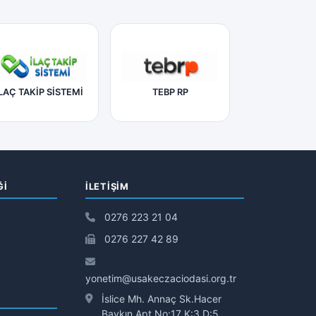
LAÇ TAKİP SİSTEMİ
TEBP RP
Ğİ
İLETIŞIM
0276 223 21 04
0276 227 42 89
yonetim@usakeczaciodasi.org.tr
İslice Mh. Annaç Sk.Hacer
Baykın Apt.No:17 K:3 D:5