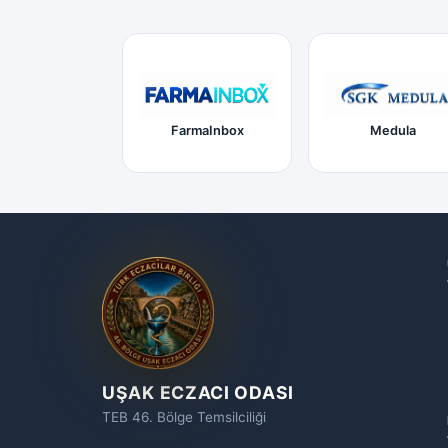
FarmaInbox
Medula
UŞAK ECZACI ODASI
TEB 46. Bölge Temsilciliği