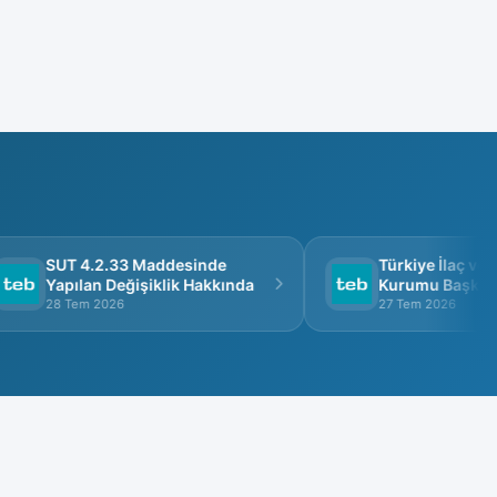
SUT 4.2.33 Maddesinde
Türkiye İlaç ve Tı
Yapılan Değişiklik Hakkında
Kurumu Başkanlığ
Görüşme
28 Tem 2026
27 Tem 2026