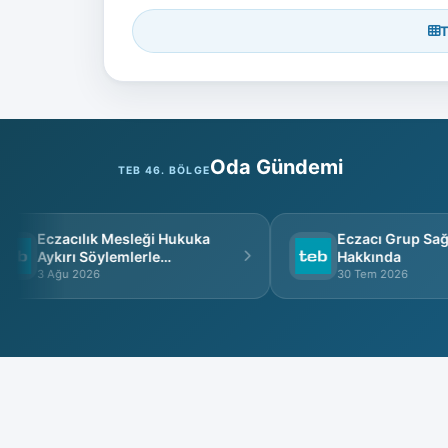
T
Oda Gündemi
TEB 46. BÖLGE
Eczacılık Mesleği Hukuka
Eczacı Grup Sağlı
Aykırı Söylemlerle
Hakkında
İtibarsızlaştırılamaz
3 Ağu 2026
30 Tem 2026