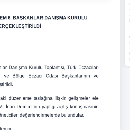
ÖNEM 6. BAŞKANLAR DANIŞMA KURULU
ERÇEKLEŞTİRİLDİ
nlar Danışma Kurulu Toplantısı, Türk Eczacıları
lu ve Bölge Eczacı Odası Başkanlarının ve
irildi.
ndaki düzenleme taslağına ilişkin gelişmeler ele
 M. İrfan Demirci’nin yaptığı açılış konuşmasının
neticileri değerlendirmelerde bulundular.
Demirci,