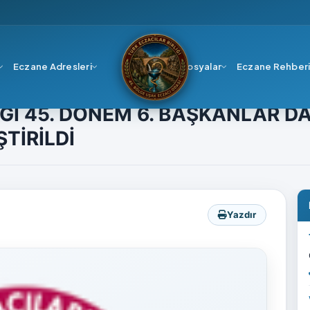
Eczane Adresleri
Dosyalar
Eczane Rehber
I BİRLİĞİ 45. DÖNEM 6. BAŞKANLAR DANIŞMA KURULU TOPLANTISI G
İĞİ 45. DÖNEM 6. BAŞKANLAR 
TİRİLDİ
Yazdır