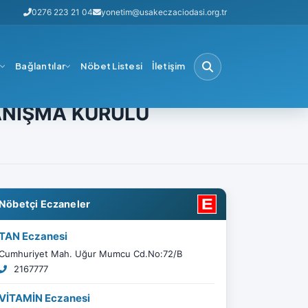
0276 223 21 04
yonetim@usakeczaciodasi.org.tr
i
Bağlantılar
Nöbet Listesi
İletişim
ERÇEKLEŞTİRİLDİ
DANIŞMA KURULU
Nöbetçi Eczaneler
TAN Eczanesi
Cumhuriyet Mah. Uğur Mumcu Cd.No:72/B
2167777
VİTAMİN Eczanesi