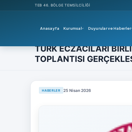
TEB
46. BÖLGE TEMSILCILIĞI
Anasayfa
Kurumsal
Duyurular ve Haberler
Ana Sayfa
Haberler
Teb'den
TÜRK ECZACILAR
TÜRK ECZACILARI BİRL
TOPLANTISI GERÇEKLEŞ
25 Nisan 2026
HABERLER