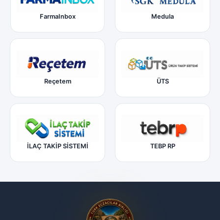
FarmaInbox
Medula
Reçetem
ÜTS
İLAÇ TAKİP SİSTEMİ
TEBP RP