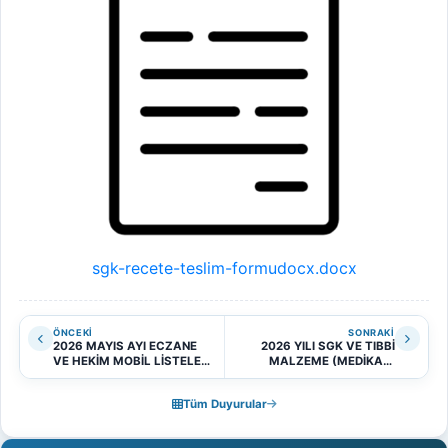
sgk-recete-teslim-formudocx.docx
ÖNCEKI
SONRAKI
2026 MAYIS AYI ECZANE
2026 YILI SGK VE TIBBİ
VE HEKİM MOBİL LİSTELERİ
MALZEME (MEDİKAL)
HK.
SÖZLEŞMELERİNİN
ODAMIZDAN TEMİNİ HK.
Tüm Duyurular