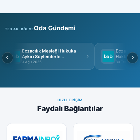
Oda Gündemi
TEB 46. BÖLGE
Eczacılık Mesleği Hukuka
Eczacı Grup 
Aykırı Söylemlerle
Hakkında
İtibarsızlaştırılamaz
3 Ağu 2026
30 Tem 2026
HIZLI ERIŞIM
Faydalı Bağlantılar