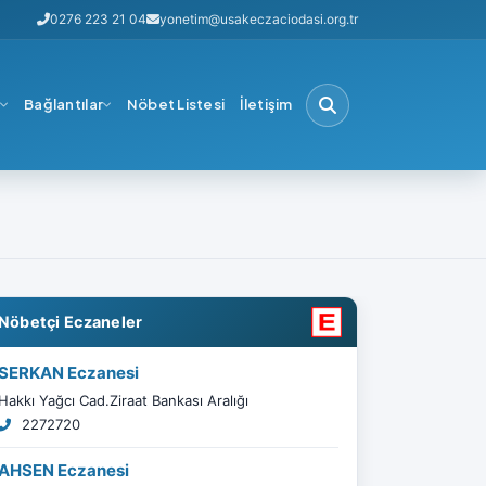
0276 223 21 04
yonetim@usakeczaciodasi.org.tr
i
Bağlantılar
Nöbet Listesi
İletişim
Nöbetçi Eczaneler
SERKAN Eczanesi
Hakkı Yağcı Cad.Ziraat Bankası Aralığı
2272720
AHSEN Eczanesi