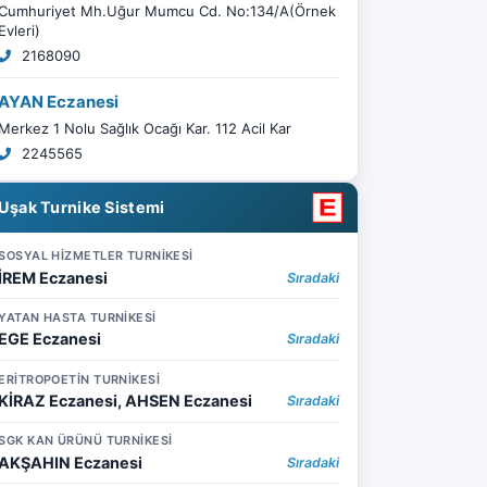
Cumhuriyet Mh.Uğur Mumcu Cd. No:134/A(Örnek
Evleri)
2168090
AYAN Eczanesi
Merkez 1 Nolu Sağlık Ocağı Kar. 112 Acil Kar
2245565
Uşak Turnike Sistemi
SOSYAL HİZMETLER TURNİKESİ
İREM Eczanesi
Sıradaki
YATAN HASTA TURNİKESİ
EGE Eczanesi
Sıradaki
ERİTROPOETİN TURNİKESİ
KİRAZ Eczanesi, AHSEN Eczanesi
Sıradaki
SGK KAN ÜRÜNÜ TURNİKESİ
AKŞAHIN Eczanesi
Sıradaki