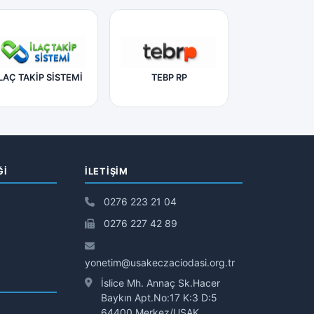
LAÇ TAKİP SİSTEMİ
TEBP RP
Ğİ
İLETIŞIM
0276 223 21 04
0276 227 42 89
yonetim@usakeczaciodasi.org.tr
İslice Mh. Annaç Sk.Hacer
Baykın Apt.No:17 K:3 D:5
64400 Merkez/UŞAK