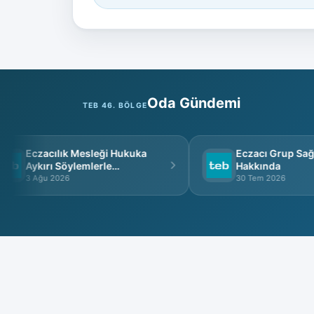
Oda Gündemi
TEB 46. BÖLGE
Eczacılık Mesleği Hukuka
Eczacı Grup Sağlık
Aykırı Söylemlerle
Hakkında
İtibarsızlaştırılamaz
3 Ağu 2026
30 Tem 2026