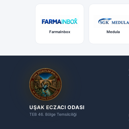
FarmaInbox
Medula
UŞAK ECZACI ODASI
TEB 46. Bölge Temsilciliği