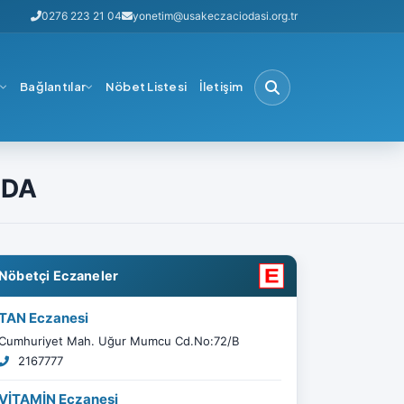
0276 223 21 04
yonetim@usakeczaciodasi.org.tr
i
Bağlantılar
Nöbet Listesi
İletişim
NDA
Nöbetçi Eczaneler
TAN Eczanesi
Cumhuriyet Mah. Uğur Mumcu Cd.No:72/B
2167777
VİTAMİN Eczanesi