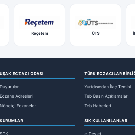
Reçetem
ÜTS
İ
UŞAK ECZACI ODASI
TÜRK ECZACILAR BİRLİ
Duyurular
Yurtdışından İlaç Temini
Eczane Adresleri
Teb Basın Açıklamaları
Nöbetçi Eczaneler
Teb Haberleri
KURUMLAR
SIK KULLANILANLAR
SGK
e-Devlet