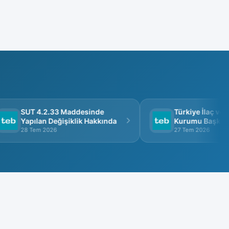
SUT 4.2.33 Maddesinde
Türkiye İlaç ve Tı
Yapılan Değişiklik Hakkında
Kurumu Başkanlığı
Görüşme
28 Tem 2026
27 Tem 2026