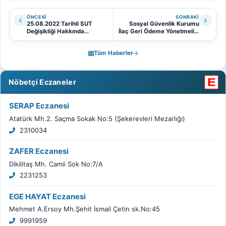
ÖNCEKI
SONRAKI
25.08.2022 Tarihli SUT
Sosyal Güvenlik Kurumu
Değişikliği Hakkında
İlaç Geri Ödeme Yönetmeliği
12.09.2022
Hakkında 25.08.2022
Tüm Haberler
Nöbetçi Eczaneler
SERAP Eczanesi
Atatürk Mh.2. Saçma Sokak No:5 (Şekerevleri Mezarlığı)
2310034
ZAFER Eczanesi
Dikilitaş Mh. Camii Sok No:7/A
2231253
EGE HAYAT Eczanesi
Mehmet A.Ersoy Mh.Şehit İsmail Çetin sk.No:45
9991959