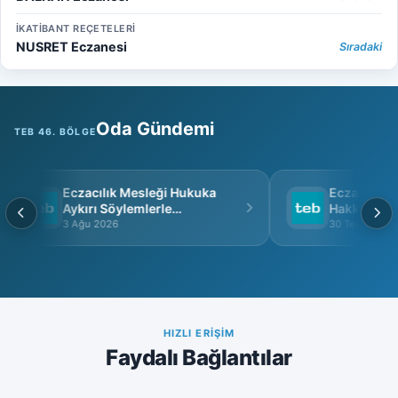
İKATİBANT REÇETELERİ
NUSRET Eczanesi
Sıradaki
Oda Gündemi
TEB 46. BÖLGE
Eczacılık Mesleği Hukuka
Eczacı Grup 
Aykırı Söylemlerle
Hakkında
İtibarsızlaştırılamaz
3 Ağu 2026
30 Tem 2026
HIZLI ERIŞIM
Faydalı Bağlantılar