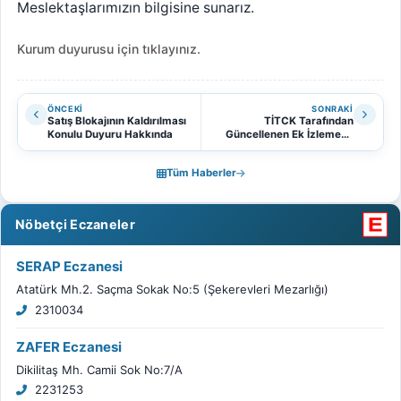
Meslektaşlarımızın bilgisine sunarız.
Kurum duyurusu için tıklayınız.
ÖNCEKI
SONRAKI
Satış Blokajının Kaldırılması
TİTCK Tarafından
Konulu Duyuru Hakkında
Güncellenen Ek İzlemeye
Tabi İlaçlar Listesi Hakkında
02.03.2023
Tüm Haberler
Nöbetçi Eczaneler
SERAP Eczanesi
Atatürk Mh.2. Saçma Sokak No:5 (Şekerevleri Mezarlığı)
2310034
ZAFER Eczanesi
Dikilitaş Mh. Camii Sok No:7/A
2231253