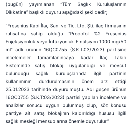
(bugün) yayımlanan “Tüm Sağlık Kuruluşlarının
Dikkatine” başlıklı duyuru aşağıdaki şekildedir;
“Fresenius Kabi İlaç San. ve Tic. Ltd. Şti. ilaç firmasının
ruhsatına sahip olduğu “Propofol %2 Fresenius
Enjeksiyonluk veya İnfüzyonluk Emülsiyon 1000 mg/50
ml” adlı ürünün 16QC0755 (S.K.T:03/2023) partisine
incelemeler tamamlanıncaya kadar İlaç Takip
Sisteminde satış blokajı uygulandığı ve mevcut
bulunduğu sağlık kuruluşlarında ilgili partinin
kullanımının durdurulmasının önem arz ettiği
25.01.2023 tarihinde duyurulmuştu. Adı geçen ürünün
16QC0755 (S.K.T:03/2023) partisi yapılan inceleme ve
analizler sonucu uygun bulunmuş olup, söz konusu
partiye ait satış blokajının kaldırıldığı hususu ilgili
sağlık mesleği mensuplarına önemle duyurulur.”