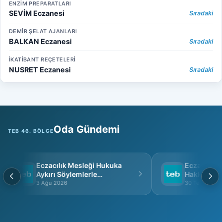
ENZİM PREPARATLARI
SEVİM Eczanesi
Sıradaki
DEMİR ŞELAT AJANLARI
BALKAN Eczanesi
Sıradaki
İKATİBANT REÇETELERİ
NUSRET Eczanesi
Sıradaki
Oda Gündemi
TEB 46. BÖLGE
Eczacılık Mesleği Hukuka
Eczacı Grup
Aykırı Söylemlerle
Hakkında
İtibarsızlaştırılamaz
3 Ağu 2026
30 Tem 2026