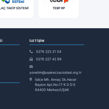
LAÇ TAKİP SİSTEMİ
TEBP RP
Ğİ
İLETIŞIM
0276 223 21 04
0276 227 42 89
yonetim@usakeczaciodasi.org.tr
İslice Mh. Annaç Sk.Hacer
Baykın Apt.No:17 K:3 D:5
64400 Merkez/UŞAK