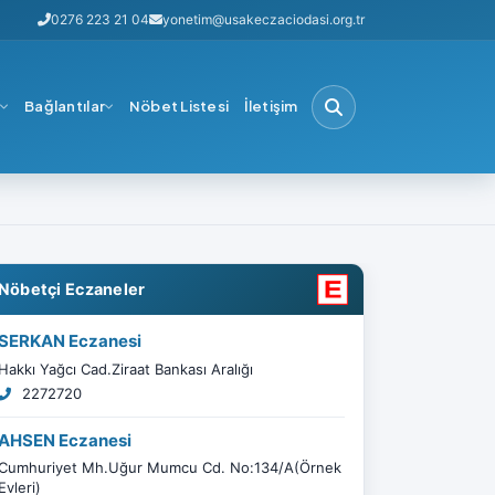
0276 223 21 04
yonetim@usakeczaciodasi.org.tr
i
Bağlantılar
Nöbet Listesi
İletişim
Nöbetçi Eczaneler
SERKAN Eczanesi
Hakkı Yağcı Cad.Ziraat Bankası Aralığı
2272720
AHSEN Eczanesi
Cumhuriyet Mh.Uğur Mumcu Cd. No:134/A(Örnek
Evleri)