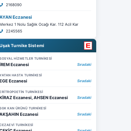
2168090
AYAN Eczanesi
Merkez 1 Nolu Sağlık Ocağı Kar. 112 Acil Kar
2245565
Uşak Turnike Sistemi
SOSYAL HİZMETLER TURNİKESİ
İREM Eczanesi
Sıradaki
YATAN HASTA TURNİKESİ
EGE Eczanesi
Sıradaki
ERİTROPOETİN TURNİKESİ
KİRAZ Eczanesi, AHSEN Eczanesi
Sıradaki
SGK KAN ÜRÜNÜ TURNİKESİ
AKŞAHIN Eczanesi
Sıradaki
CEZAEVİ TURNİKESİ
ÇEKİÇ Eczanesi
Sıradaki