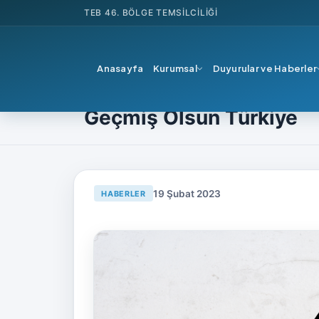
TEB
46. BÖLGE TEMSILCILIĞI
Anasayfa
Kurumsal
Duyurular ve Haberler
Ana Sayfa
Haberler
Vitrin
Geçmiş Olsun Türki
Geçmiş Olsun Türkiye
19 Şubat 2023
HABERLER