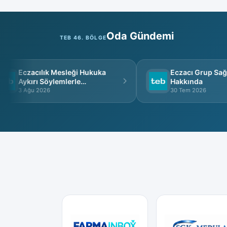
Oda Gündemi
TEB 46. BÖLGE
Eczacılık Mesleği Hukuka
Eczacı Grup Sağlık
Aykırı Söylemlerle
Hakkında
İtibarsızlaştırılamaz
3 Ağu 2026
30 Tem 2026