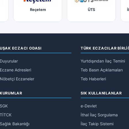
Reçetem
ÜTS
İ
UŞAK ECZACI ODASI
TÜRK ECZACILAR BİRLİ
Duyurular
Yurtdışından İlaç Temini
Eczane Adresleri
Teb Basın Açıklamaları
Nöbetçi Eczaneler
Teb Haberleri
KURUMLAR
SIK KULLANILANLAR
SGK
e-Devlet
TİTCK
İthal İlaç Sorgulama
Sağlık Bakanlığı
İlaç Takip Sistemi