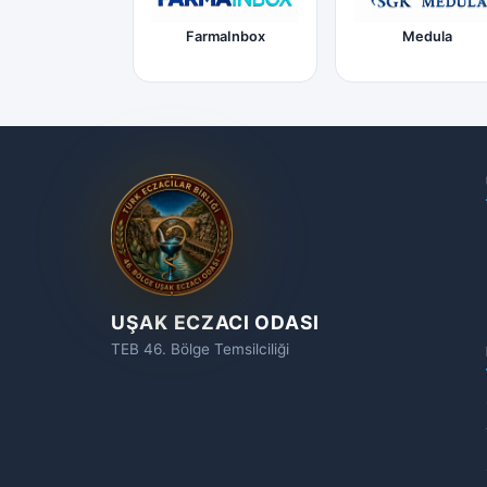
FarmaInbox
Medula
UŞAK ECZACI ODASI
TEB 46. Bölge Temsilciliği