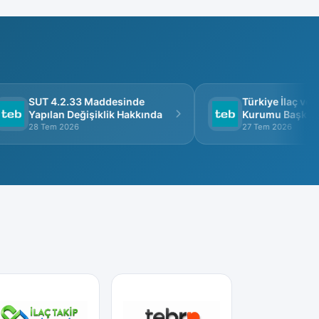
SUT 4.2.33 Maddesinde
Türkiye İlaç ve Tı
Yapılan Değişiklik Hakkında
Kurumu Başkanlığı
Görüşme
28 Tem 2026
27 Tem 2026