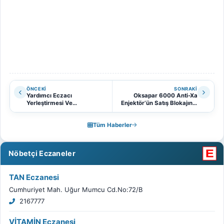
ÖNCEKI
SONRAKI
Yardımcı Eczacı
Oksapar 6000 Anti-Xa
Yerleştirmesi Ve
Enjektör’ün Satış Blokajının
Çalıştırılmasına Dair Usul Ve
Kaldırıldığı Hakkında TİTCK
Esaslar Hakkında
Duyurusu
Tüm Haberler
Nöbetçi Eczaneler
TAN Eczanesi
Cumhuriyet Mah. Uğur Mumcu Cd.No:72/B
2167777
VİTAMİN Eczanesi