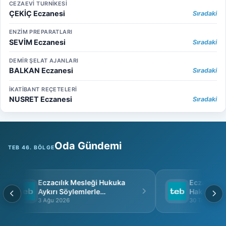
CEZAEVİ TURNİKESİ
ÇEKİÇ Eczanesi
Sıradaki
ENZİM PREPARATLARI
SEVİM Eczanesi
Sıradaki
DEMİR ŞELAT AJANLARI
BALKAN Eczanesi
Sıradaki
İKATİBANT REÇETELERİ
NUSRET Eczanesi
Sıradaki
Oda Gündemi
TEB 46. BÖLGE
Eczacılık Mesleği Hukuka
Eczacı Grup 
Aykırı Söylemlerle
Hakkında
İtibarsızlaştırılamaz
3 Ağu 2026
30 Tem 2026