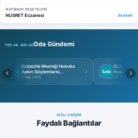
İKATİBANT REÇETELERİ
NUSRET Eczanesi
Sıradaki
Oda Gündemi
TEB 46. BÖLGE
Eczacılık Mesleği Hukuka
Eczacı Grup 
Aykırı Söylemlerle
Hakkında
İtibarsızlaştırılamaz
3 Ağu 2026
30 Tem 2026
HIZLI ERIŞIM
Faydalı Bağlantılar