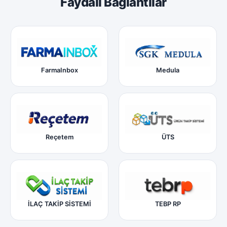
Faydalı Bağlantılar
FarmaInbox
Medula
Reçetem
ÜTS
İLAÇ TAKİP SİSTEMİ
TEBP RP