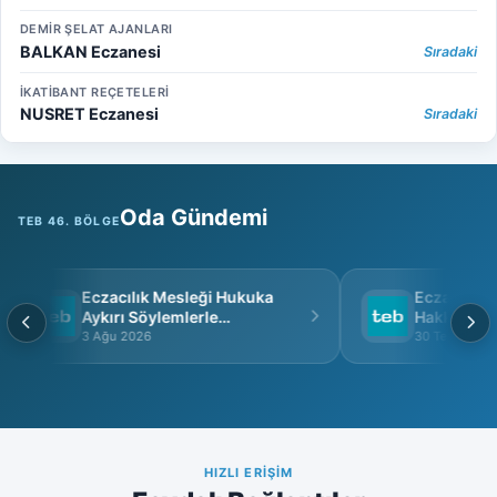
DEMİR ŞELAT AJANLARI
BALKAN Eczanesi
Sıradaki
İKATİBANT REÇETELERİ
NUSRET Eczanesi
Sıradaki
Oda Gündemi
TEB 46. BÖLGE
Eczacılık Mesleği Hukuka
Eczacı Grup 
Aykırı Söylemlerle
Hakkında
İtibarsızlaştırılamaz
3 Ağu 2026
30 Tem 2026
HIZLI ERIŞIM