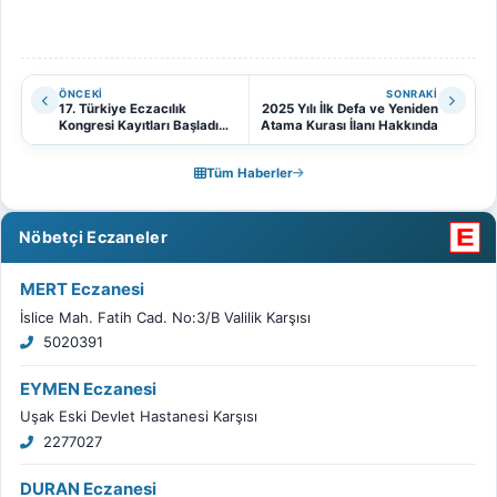
ÖNCEKI
SONRAKI
17. Türkiye Eczacılık
2025 Yılı İlk Defa ve Yeniden
Kongresi Kayıtları Başladı
Atama Kurası İlanı Hakkında
(10-12 Nisan 2025, Antalya)
Tüm Haberler
Nöbetçi Eczaneler
MERT Eczanesi
İslice Mah. Fatih Cad. No:3/B Valilik Karşısı
5020391
EYMEN Eczanesi
Uşak Eski Devlet Hastanesi Karşısı
2277027
DURAN Eczanesi