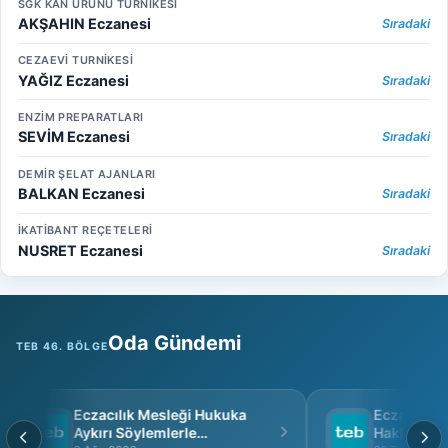
SGK KAN ÜRÜNÜ TURNİKESİ
AKŞAHIN Eczanesi
Sıradaki
CEZAEVİ TURNİKESİ
YAĞIZ Eczanesi
Sıradaki
ENZİM PREPARATLARI
SEVİM Eczanesi
Sıradaki
DEMİR ŞELAT AJANLARI
BALKAN Eczanesi
Sıradaki
İKATİBANT REÇETELERİ
NUSRET Eczanesi
Sıradaki
Oda Gündemi
TEB 46. BÖLGE
Eczacılık Mesleği Hukuka
Eczacı Grup 
Aykırı Söylemlerle
Hakkında