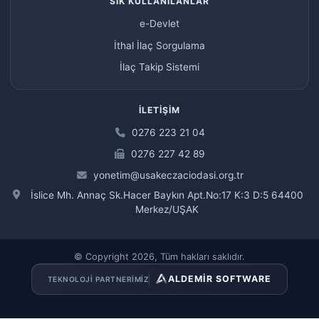
SIK KULLANILANLAR
e-Devlet
İthal İlaç Sorgulama
İlaç Takip Sistemi
İLETIŞIM
0276 223 21 04
0276 227 42 89
yonetim@usakeczaciodasi.org.tr
İslice Mh. Annaç Sk.Hacer Baykın Apt.No:17 K:3 D:5 64400
Merkez/UŞAK
© Copyright 2026, Tüm hakları saklıdır.
ALDEMİR SOFTWARE
TEKNOLOJI PARTNERIMIZ