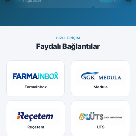
İtibarsızlaştırılamaz
3 Ağu 2026
30 Tem 2026
HIZLI ERIŞIM
Faydalı Bağlantılar
FarmaInbox
Medula
Reçetem
ÜTS