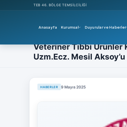
TEB
46. BÖLGE TEMSILCILIĞI
Anasayfa
Kurumsal
Duyurular ve Haberler
Ana Sayfa
Haberler
Teb'den
Veteriner Tıbbi 
Veteriner Tıbbi Ürünler
Uzm.Ecz. Mesil Aksoy’u 
9 Mayıs 2025
HABERLER