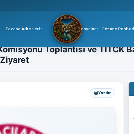
Eczane Adresleri
Dosyalar
Eczane Rehber
Ürünler Komisyonu Toplantısı ve TİTCK Başkan Yardımcısı Sayın Uzm.Ecz. 
 Komisyonu Toplantısı ve TİTCK B
Ziyaret
Yazdır