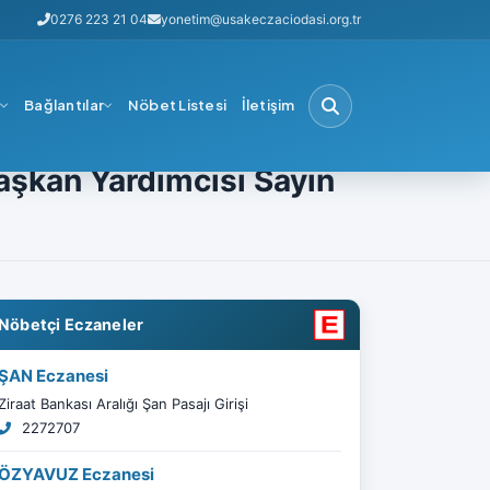
0276 223 21 04
yonetim@usakeczaciodasi.org.tr
i
Bağlantılar
Nöbet Listesi
İletişim
Mesil Aksoy’u Ziyaret
aşkan Yardımcısı Sayın
Nöbetçi Eczaneler
ŞAN Eczanesi
Ziraat Bankası Aralığı Şan Pasajı Girişi
2272707
ÖZYAVUZ Eczanesi