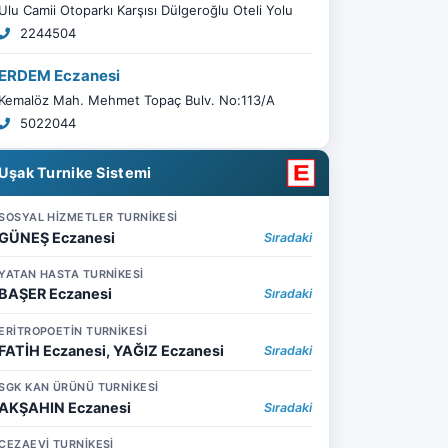
Ulu Camii Otoparkı Karşısı Dülgeroğlu Oteli Yolu
2244504
ERDEM Eczanesi
Kemalöz Mah. Mehmet Topaç Bulv. No:113/A
5022044
Uşak Turnike Sistemi
SOSYAL HİZMETLER TURNİKESİ
GÜNEŞ Eczanesi
Sıradaki
YATAN HASTA TURNİKESİ
BAŞER Eczanesi
Sıradaki
ERİTROPOETİN TURNİKESİ
FATİH Eczanesi, YAĞIZ Eczanesi
Sıradaki
SGK KAN ÜRÜNÜ TURNİKESİ
AKŞAHIN Eczanesi
Sıradaki
CEZAEVİ TURNİKESİ