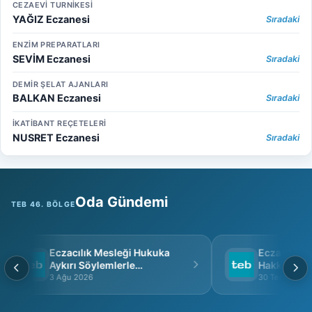
CEZAEVİ TURNİKESİ
YAĞIZ Eczanesi
Sıradaki
ENZİM PREPARATLARI
SEVİM Eczanesi
Sıradaki
DEMİR ŞELAT AJANLARI
BALKAN Eczanesi
Sıradaki
İKATİBANT REÇETELERİ
NUSRET Eczanesi
Sıradaki
Oda Gündemi
TEB 46. BÖLGE
Eczacılık Mesleği Hukuka
Eczacı Grup 
Aykırı Söylemlerle
Hakkında
İtibarsızlaştırılamaz
3 Ağu 2026
30 Tem 2026