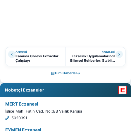
ÖNCEKI
SONRAKI
Kamuda Görevli Eczacılar
Eczacılık Uygulamalarında
Çalıştayı
Bilimsel Rehberler: Stabilite
Kılavuzları Yayımlandı
Tüm Haberler
Nöbetçi Eczaneler
MERT Eczanesi
İslice Mah. Fatih Cad. No:3/B Valilik Karşısı
5020391
EYMEN Eczanesi