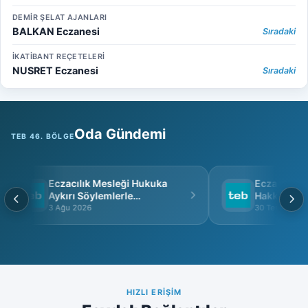
DEMİR ŞELAT AJANLARI
BALKAN Eczanesi
Sıradaki
İKATİBANT REÇETELERİ
NUSRET Eczanesi
Sıradaki
Oda Gündemi
TEB 46. BÖLGE
Eczacılık Mesleği Hukuka
Eczacı Grup 
Aykırı Söylemlerle
Hakkında
İtibarsızlaştırılamaz
3 Ağu 2026
30 Tem 2026
HIZLI ERIŞIM