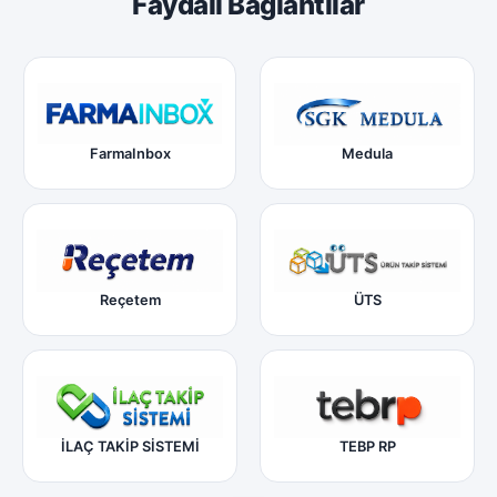
Faydalı Bağlantılar
FarmaInbox
Medula
Reçetem
ÜTS
İLAÇ TAKİP SİSTEMİ
TEBP RP