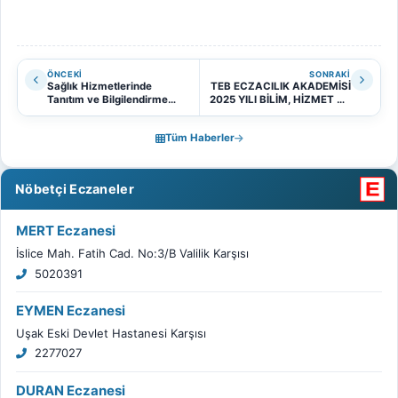
ÖNCEKI
SONRAKI
Sağlık Hizmetlerinde
TEB ECZACILIK AKADEMİSİ
Tanıtım ve Bilgilendirme
2025 YILI BİLİM, HİZMET VE
Faaliyetleri Yönetmeliği
TEŞVİK ÖDÜLLERİ
Hakkında
Tüm Haberler
Nöbetçi Eczaneler
MERT Eczanesi
İslice Mah. Fatih Cad. No:3/B Valilik Karşısı
5020391
EYMEN Eczanesi
Uşak Eski Devlet Hastanesi Karşısı
2277027
DURAN Eczanesi