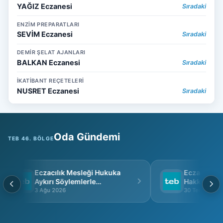
YAĞIZ Eczanesi
Sıradaki
ENZİM PREPARATLARI
SEVİM Eczanesi
Sıradaki
DEMİR ŞELAT AJANLARI
BALKAN Eczanesi
Sıradaki
İKATİBANT REÇETELERİ
NUSRET Eczanesi
Sıradaki
Oda Gündemi
TEB 46. BÖLGE
Eczacılık Mesleği Hukuka
Eczacı Grup 
Aykırı Söylemlerle
Hakkında
İtibarsızlaştırılamaz
3 Ağu 2026
30 Tem 2026