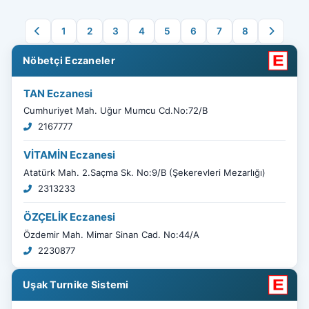
1
2
3
4
5
6
7
8
Nöbetçi Eczaneler
TAN Eczanesi
Cumhuriyet Mah. Uğur Mumcu Cd.No:72/B
2167777
VİTAMİN Eczanesi
Atatürk Mah. 2.Saçma Sk. No:9/B (Şekerevleri Mezarlığı)
2313233
ÖZÇELİK Eczanesi
Özdemir Mah. Mimar Sinan Cad. No:44/A
2230877
Uşak Turnike Sistemi