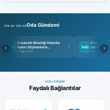
Oda Gündemi
TEB 46. BÖLGE
Eczacılık Mesleği Hukuka
Eczacı Grup 
Aykırı Söylemlerle
Hakkında
İtibarsızlaştırılamaz
3 Ağu 2026
30 Tem 2026
HIZLI ERIŞIM
Faydalı Bağlantılar