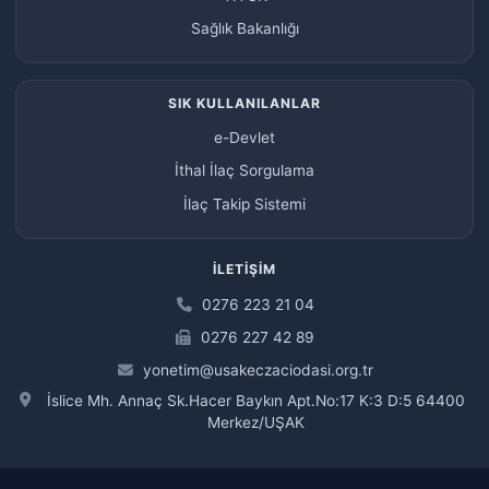
Sağlık Bakanlığı
SIK KULLANILANLAR
e-Devlet
İthal İlaç Sorgulama
İlaç Takip Sistemi
İLETIŞIM
0276 223 21 04
0276 227 42 89
yonetim@usakeczaciodasi.org.tr
İslice Mh. Annaç Sk.Hacer Baykın Apt.No:17 K:3 D:5 64400
Merkez/UŞAK