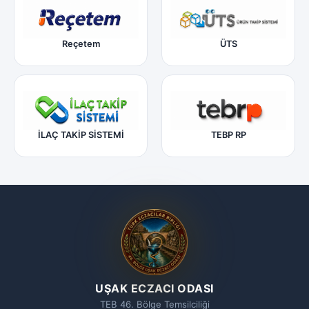
Reçetem
ÜTS
İLAÇ TAKİP SİSTEMİ
TEBP RP
UŞAK ECZACI ODASI
TEB 46. Bölge Temsilciliği