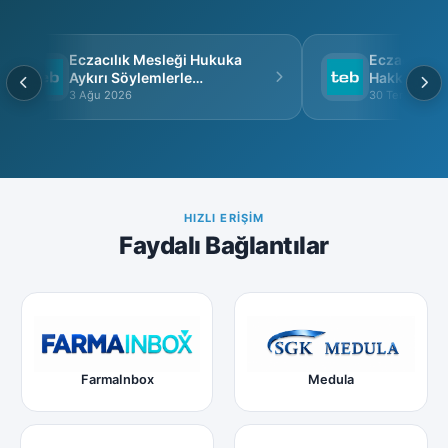
Eczacılık Mesleği Hukuka
Eczacı Grup 
Aykırı Söylemlerle
Hakkında
İtibarsızlaştırılamaz
3 Ağu 2026
30 Tem 2026
HIZLI ERIŞIM
Faydalı Bağlantılar
FarmaInbox
Medula