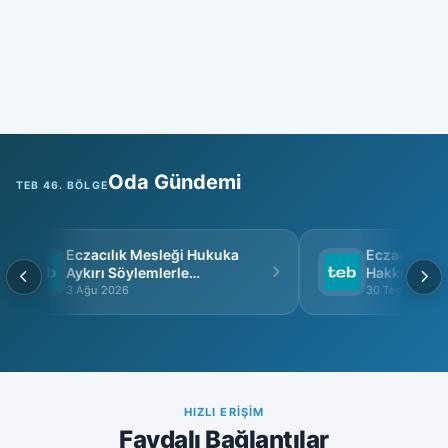
Oda Gündemi
TEB 46. BÖLGE
Eczacılık Mesleği Hukuka
Eczacı Grup 
Aykırı Söylemlerle
Hakkında
İtibarsızlaştırılamaz
3 Ağu 2026
30 Tem 2026
HIZLI ERIŞIM
Faydalı Bağlantılar