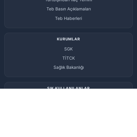
Teb Basın Açıklamaları
Teb Haberleri
KURUMLAR
SGK
TİTCK
Sağlık Bakanlığı
SIK KULLANILANLAR
e-Devlet
İthal İlaç Sorgulama
İlaç Takip Sistemi
İLETIŞIM