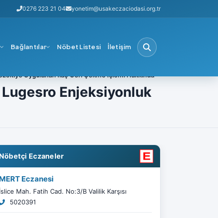
0276 223 21 04
yonetim@usakeczaciodasi.org.tr
i
Bağlantılar
Nöbet Listesi
İletişim
özeltiye Uygulanan İlaç Geri Çekme İşlemi Hakkında
 Lugesro Enjeksiyonluk
Nöbetçi Eczaneler
MERT Eczanesi
İslice Mah. Fatih Cad. No:3/B Valilik Karşısı
5020391