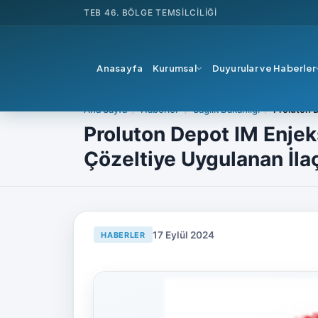
TEB
46. BÖLGE TEMSILCILIĞI
Anasayfa
Kurumsal
Duyurular ve Haberler
Ana Sayfa
Haberler
Sağlık Bakanlığı
Proluton 
Proluton Depot IM Enjek
Çözeltiye Uygulanan İla
17 Eylül 2024
HABERLER