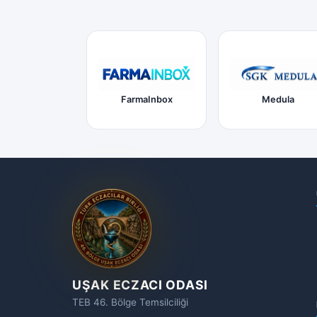
FarmaInbox
Medula
UŞAK ECZACI ODASI
TEB 46. Bölge Temsilciliği