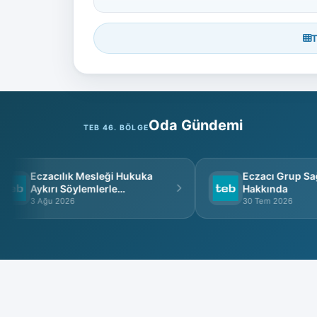
T
Oda Gündemi
TEB 46. BÖLGE
Eczacılık Mesleği Hukuka
Eczacı Grup Sağlı
Aykırı Söylemlerle
Hakkında
İtibarsızlaştırılamaz
3 Ağu 2026
30 Tem 2026