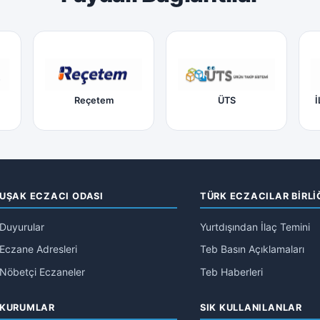
Reçetem
ÜTS
İ
UŞAK ECZACI ODASI
TÜRK ECZACILAR BİRLİ
Duyurular
Yurtdışından İlaç Temini
Eczane Adresleri
Teb Basın Açıklamaları
Nöbetçi Eczaneler
Teb Haberleri
KURUMLAR
SIK KULLANILANLAR