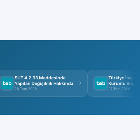
SUT 4.2.33 Maddesinde
Türkiye İlaç ve T
Yapılan Değişiklik Hakkında
Kurumu Başkanlığ
Görüşme
28 Tem 2026
27 Tem 2026