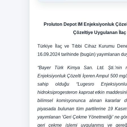
Proluton Depot IM Enjeksiyonluk Çözel
Çözeltiye
Uygulanan
İla
Türkiye İlaç ve Tıbbi Cihaz Kurumu Denet
16.09.2024 tarihinde (bugün) yayımlanan duy
“Bayer Türk Kimya San. Ltd. Şti.’nin 
Enjeksiyonluk Çözelti İçeren Ampul 500 mg/2
sahip olduğu “Lugesro Enjeksiyonlu
hidroksiprogesteron kaproat etkin maddesin
bilimsel komisyonunca alınan kararlar do
piyasada bulunan tüm partilerine 19 Kası
yayımlanan ‘Geri Çekme Yönetmeliği’ ne göre 
geri çekme işlemi uygulanmış ve gereğini