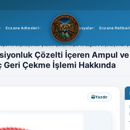
Eczane Adresleri
Dosyalar
Eczane Rehber
Depot IM Enjeksiyonluk Çözelti İçeren Ampul ve Lugesro Enjeksiyonluk Ç
siyonluk Çözelti İçeren Ampul ve
ç Geri Çekme İşlemi Hakkında
Yazdır