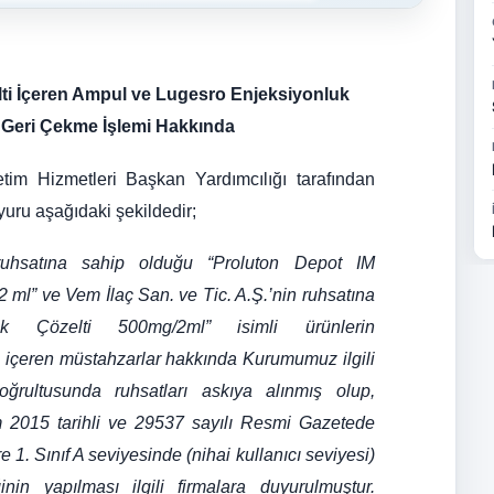
ti İçeren Ampul ve Lugesro Enjeksiyonluk
ç Geri Çekme İşlemi Hakkında
im Hizmetleri Başkan Yardımcılığı tarafından
uru aşağıdaki şekildedir;
ruhsatına sahip olduğu “Proluton Depot IM
 ml” ve Vem İlaç San. ve Tic. A.Ş.’nin ruhsatına
k Çözelti 500mg/2ml” isimli ürünlerin
i içeren müstahzarlar hakkında Kurumumuz ilgili
ğrultusunda ruhsatları askıya alınmış olup,
m 2015 tarihli ve 29537 sayılı Resmi Gazetede
1. Sınıf A seviyesinde (nihai kullanıcı seviyesi)
n yapılması ilgili firmalara duyurulmuştur.