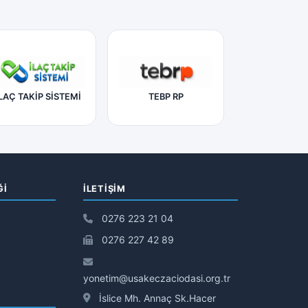
LAÇ TAKİP SİSTEMİ
TEBP RP
Ğİ
İLETIŞIM
0276 223 21 04
0276 227 42 89
yonetim@usakeczaciodasi.org.tr
İslice Mh. Annaç Sk.Hacer