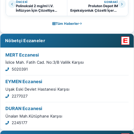
ÖNCEKI
SONRAKI
Polinoksid 2 mg/ml I.V.
Proluton Depot IM
İnfüzyon İçin Çözeltiye
Enjeksiyonluk Çözelti İçeren
Uygulanan İlaç Geri Çekme
Ampul ve Lugesro
İşlemi Hakkında
Enjeksiyonluk Çözeltiye
Tüm Haberler
Uygulanan İlaç Geri Çekme
İşlemi Hakkında
Nöbetçi Eczaneler
MERT Eczanesi
İslice Mah. Fatih Cad. No:3/B Valilik Karşısı
5020391
EYMEN Eczanesi
Uşak Eski Devlet Hastanesi Karşısı
2277027
DURAN Eczanesi
Ünalan Mah.Kütüphane Karşısı
2245177