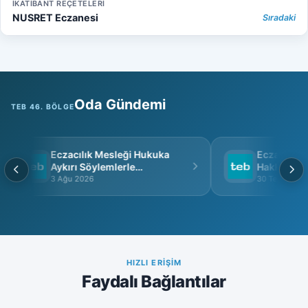
İKATİBANT REÇETELERİ
NUSRET Eczanesi
Sıradaki
Oda Gündemi
TEB 46. BÖLGE
Eczacılık Mesleği Hukuka
Eczacı Grup
Aykırı Söylemlerle
Hakkında
İtibarsızlaştırılamaz
3 Ağu 2026
30 Tem 2026
HIZLI ERIŞIM
Faydalı Bağlantılar