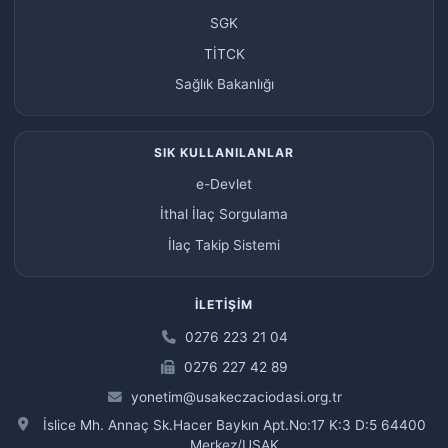
SGK
TİTCK
Sağlık Bakanlığı
SIK KULLANILANLAR
e-Devlet
İthal İlaç Sorgulama
İlaç Takip Sistemi
İLETIŞIM
0276 223 21 04
0276 227 42 89
yonetim@usakeczaciodasi.org.tr
İslice Mh. Annaç Sk.Hacer Baykın Apt.No:17 K:3 D:5 64400
Merkez/UŞAK