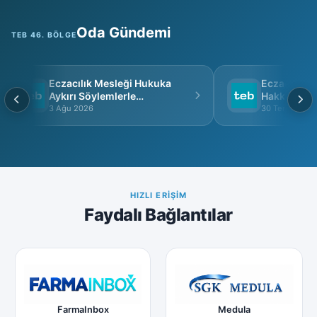
Oda Gündemi
TEB 46. BÖLGE
Eczacılık Mesleği Hukuka
Eczacı Grup 
Aykırı Söylemlerle
Hakkında
İtibarsızlaştırılamaz
3 Ağu 2026
30 Tem 2026
HIZLI ERIŞIM
Faydalı Bağlantılar
FarmaInbox
Medula