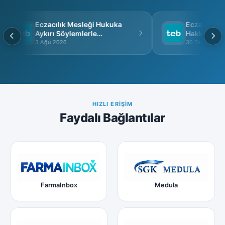
Eczacılık Mesleği Hukuka
Eczacı Grup 
Aykırı Söylemlerle
Hakkında
İtibarsızlaştırılamaz
3 Ağu 2026
30 Tem 2026
HIZLI ERIŞIM
Faydalı Bağlantılar
FarmaInbox
Medula