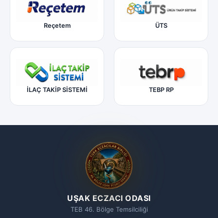
Reçetem
ÜTS
İLAÇ TAKİP SİSTEMİ
TEBP RP
UŞAK ECZACI ODASI
TEB 46. Bölge Temsilciliği