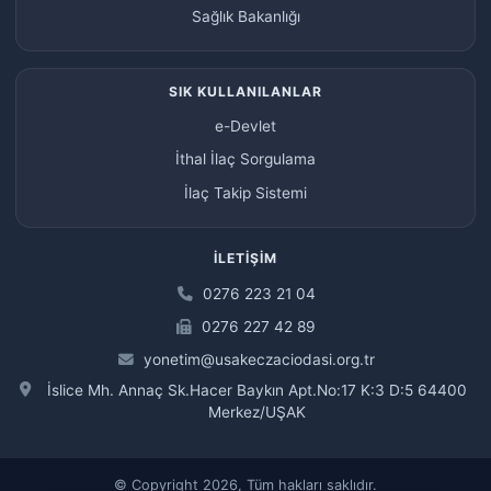
Sağlık Bakanlığı
SIK KULLANILANLAR
e-Devlet
İthal İlaç Sorgulama
İlaç Takip Sistemi
İLETIŞIM
0276 223 21 04
0276 227 42 89
yonetim@usakeczaciodasi.org.tr
İslice Mh. Annaç Sk.Hacer Baykın Apt.No:17 K:3 D:5 64400
Merkez/UŞAK
© Copyright 2026, Tüm hakları saklıdır.