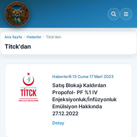
Ana Sayfa
Haberler
Titck'dan
Titck'dan
Haberler
8:15 Cuma 17 Mart 2023
Satış Blokajı Kaldırılan
Propofol- PF %1 IV
Enjeksiyonluk/İnfüzyonluk
Emülsiyon Hakkında
27.12.2022
Detay