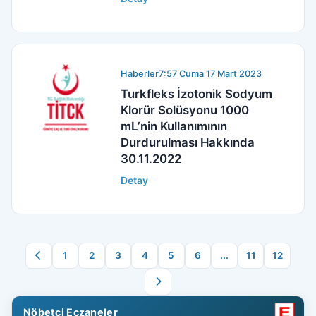
Haberler
7:57 Cuma 17 Mart 2023
Turkfleks İzotonik Sodyum
Klorür Solüsyonu 1000
mL’nin Kullanımının
Durdurulması Hakkında
30.11.2022
Detay
1
2
3
4
5
6
...
11
12
Nöbetçi Eczaneler