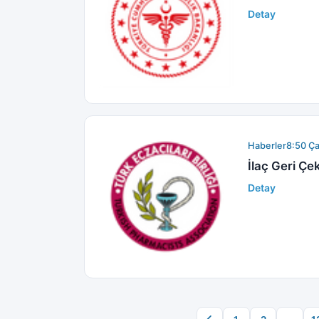
Detay
Haberler
8:50 Ç
İlaç Geri Ç
Detay