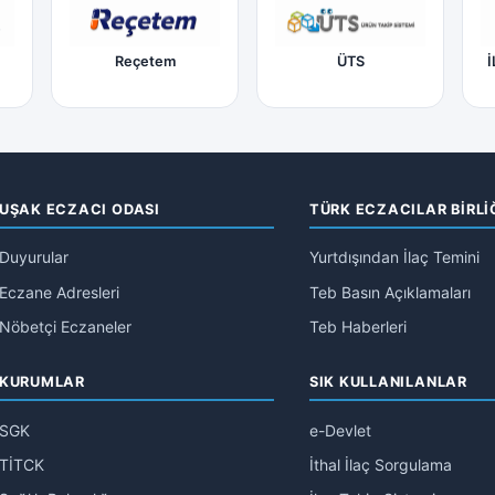
Reçetem
ÜTS
İ
UŞAK ECZACI ODASI
TÜRK ECZACILAR BİRLİ
Duyurular
Yurtdışından İlaç Temini
Eczane Adresleri
Teb Basın Açıklamaları
Nöbetçi Eczaneler
Teb Haberleri
KURUMLAR
SIK KULLANILANLAR
SGK
e-Devlet
TİTCK
İthal İlaç Sorgulama