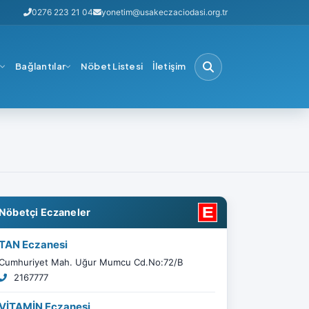
0276 223 21 04
yonetim@usakeczaciodasi.org.tr
i
Bağlantılar
Nöbet Listesi
İletişim
Nöbetçi Eczaneler
TAN Eczanesi
Cumhuriyet Mah. Uğur Mumcu Cd.No:72/B
2167777
VİTAMİN Eczanesi