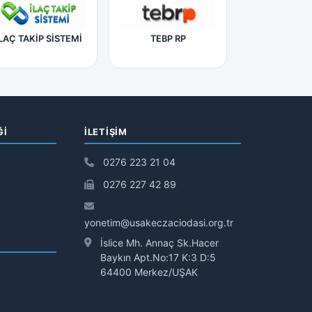
LAÇ TAKİP SİSTEMİ
TEBP RP
Ğİ
İLETIŞIM
0276 223 21 04
0276 227 42 89
yonetim@usakeczaciodasi.org.tr
İslice Mh. Annaç Sk.Hacer
Baykın Apt.No:17 K:3 D:5
64400 Merkez/UŞAK