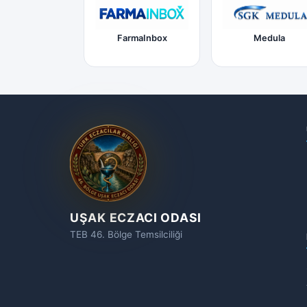
FarmaInbox
Medula
UŞAK ECZACI ODASI
TEB 46. Bölge Temsilciliği