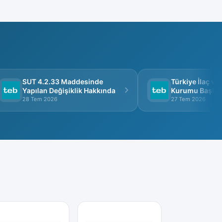
SUT 4.2.33 Maddesinde
Türkiye İlaç ve T
Yapılan Değişiklik Hakkında
Kurumu Başkanlığ
Görüşme
28 Tem 2026
27 Tem 2026