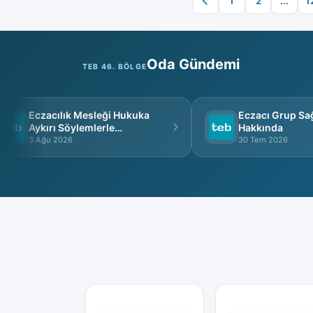
1
2
...
1
Oda Gündemi
TEB 46. BÖLGE
Eczacılık Mesleği Hukuka
Eczacı Grup Sağlı
Aykırı Söylemlerle
Hakkında
İtibarsızlaştırılamaz
3 Ağu 2026
30 Tem 2026