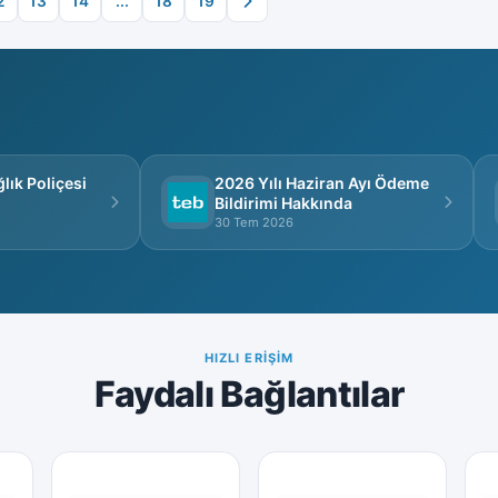
2
13
14
...
18
19
k Poliçesi
2026 Yılı Haziran Ayı Ödeme
Bildirimi Hakkında
30 Tem 2026
HIZLI ERIŞIM
Faydalı Bağlantılar