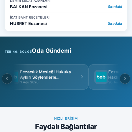
DEMİR ŞELAT AJANLARI
BALKAN Eczanesi
Sıradaki
İKATİBANT REÇETELERİ
NUSRET Eczanesi
Sıradaki
Oda Gündemi
TEB 46. BÖLGE
Eczacılık Mesleği Hukuka
Eczacı Grup 
Aykırı Söylemlerle
Hakkında
İtibarsızlaştırılamaz
3 Ağu 2026
30 Tem 2026
HIZLI ERIŞIM
Faydalı Bağlantılar