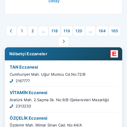
Detay
1
2
...
118
119
120
...
164
165
Nöbetçi Eczaneler
TAN Eczanesi
Cumhuriyet Mah. Uğur Mumcu Cd.No:72/B
2167777
VİTAMİN Eczanesi
Atatürk Mah. 2.Saçma Sk. No:9/B (Şekerevleri Mezarlığı)
2313233
ÖZÇELİK Eczanesi
Özdemir Mah. Mimar Sinan Cad. No:44/A